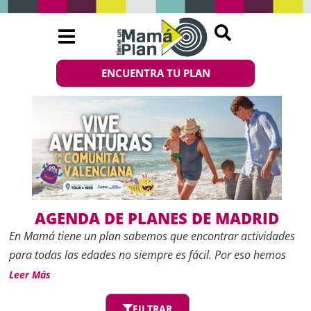
ENCUENTRA TU PLAN
AGENDA DE PLANES DE MADRID
En
Mamá tiene un plan
sabemos que encontrar actividades
para todas las edades no siempre es fácil. Por eso hemos
creado esta
Agenda de planes de Madrid
, un espacio
Leer Más
actualizado con las mejores propuestas de ocio, cultura y
FILTRAR