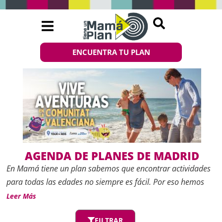
ENCUENTRA TU PLAN
AGENDA DE PLANES DE MADRID
En
Mamá tiene un plan
sabemos que encontrar actividades
para todas las edades no siempre es fácil. Por eso hemos
creado esta
Agenda de planes de Madrid
, un espacio
Leer Más
actualizado con las mejores propuestas de ocio, cultura y
FILTRAR