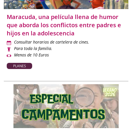
desconexión cunado estás sin peques.
Maracuda, una película llena de humor
Con esta
Agenda de planes de Madrid
tendrás siempre a
que aborda los conflictos entre padres e
mano las mejores actividades para disfrutar con niños, en
hijos en la adolescencia
familia o en pareja con contenidos objetivos, actualizados y
verificados para que organizar tu tiempo libre sea más fácil
Consultar horarios de cartelera de cines.
que nunca.
Para toda la familia.
Menos de 10 Euros
PLANES