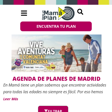
ENCUENTRA TU PLAN
AGENDA DE PLANES DE MADRID
En
Mamá tiene un plan
sabemos que encontrar actividades
para todas las edades no siempre es fácil. Por eso hemos
creado esta
Agenda de planes de Madrid
, un espacio
Leer Más
actualizado con las mejores propuestas de ocio, cultura y
FILTRAR