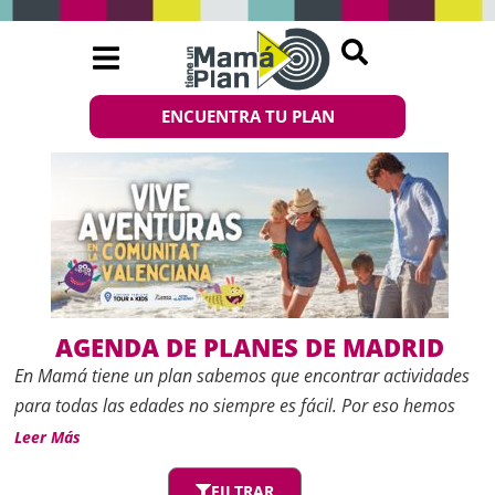
ENCUENTRA TU PLAN
AGENDA DE PLANES DE MADRID
En
Mamá tiene un plan
sabemos que encontrar actividades
para todas las edades no siempre es fácil. Por eso hemos
creado esta
Agenda de planes de Madrid
, un espacio
Leer Más
actualizado con las mejores propuestas de ocio, cultura y
FILTRAR