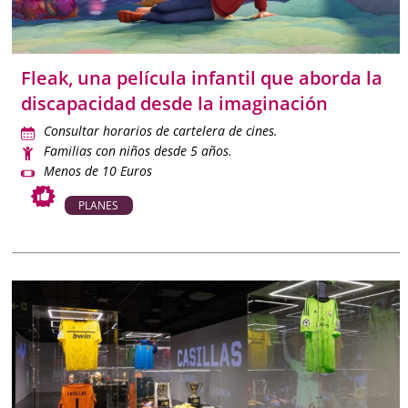
desconexión cunado estás sin peques.
Con esta
Agenda de planes de Madrid
tendrás siempre a
Fleak, una película infantil que aborda la
mano las mejores actividades para disfrutar con niños, en
discapacidad desde la imaginación
familia o en pareja con contenidos objetivos, actualizados y
verificados para que organizar tu tiempo libre sea más fácil
Consultar horarios de cartelera de cines.
que nunca.
Familias con niños desde 5 años.
Menos de 10 Euros
PLANES