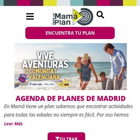
ENCUENTRA TU PLAN
AGENDA DE PLANES DE MADRID
En
Mamá tiene un plan
sabemos que encontrar actividades
para todas las edades no siempre es fácil. Por eso hemos
creado esta
Agenda de planes de Madrid
, un espacio
Leer Más
actualizado con las mejores propuestas de ocio, cultura y
FILTRAR