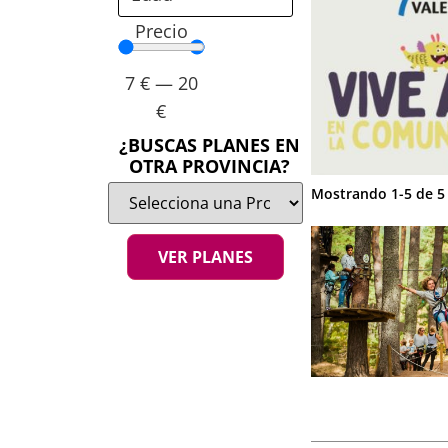
Aquí encontrarás tod
Precio
aire libre hasta esp
adultos. La informa
7
€
—
20
ubicaciones de mane
€
Agenda de 
¿BUSCAS PLANES EN
en familia
OTRA PROVINCIA?
Mostrando
1
-
5
de
5
¿Qué incluye
VER PLANES
Planes sema
todas las eda
Eventos cult
talleres creati
Actividades a
plazas y jardi