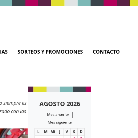
IAS
SORTEOS Y PROMOCIONES
CONTACTO
o siempre es
AGOSTO 2026
izado con las
|
Mes anterior
pareja en la
Mes siguiente
L
M
Mi
J
V
S
D