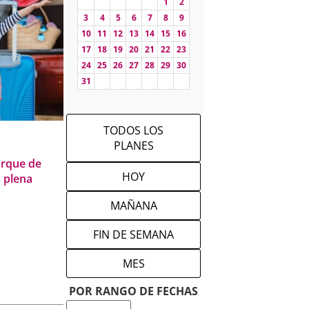
1
2
 gratuitas al
3
4
5
6
7
8
9
ar como para
10
11
12
13
14
15
16
s y
17
18
19
20
21
22
23
24
25
26
27
28
29
30
31
isfrutar
TODOS LOS
PLANES
arque de
HOY
n plena
 adaptadas a
MAÑANA
ractivos y
FIN DE SEMANA
MES
uitos en
POR RANGO DE FECHAS