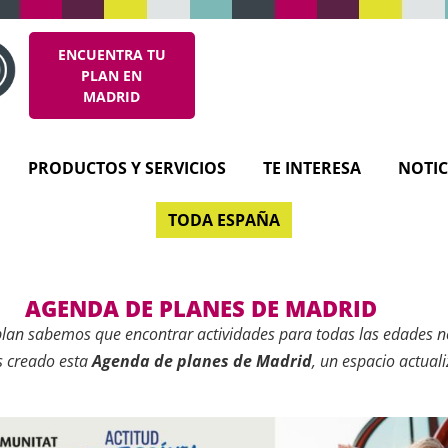
ENCUENTRA TU
PLAN EN
MADRID
PRODUCTOS Y SERVICIOS
TE INTERESA
NOTIC
TODA ESPAÑA
AGENDA DE PLANES DE MADRID
plan
sabemos que encontrar actividades para todas las edades n
s creado esta
Agenda de planes de Madrid
, un espacio actual
de ocio, cultura y entretenimiento para disfrutar con niños o en 