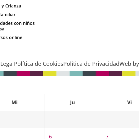
 y Crianza
familiar
idades con niños
sa
sos online
 Legal
Política de Cookies
Política de Privacidad
Web by 
Mi
Ju
Vi
6
7