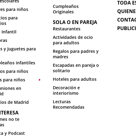
escolares
TODA E
Cumpleaños
res para niños
QUIENE
Originales
cios para
CONTA
SOLA O EN PAREJA
ios
PUBLIC
Restaurantes
 Infantil
Actividades de ocio
ras
para adultos
s y Juguetes para
Regalos para padres y
s
madres
eaños infantiles
Escapadas en pareja o
solitario
os para niños
Hoteles para adultos
s para niños
Decoración e
niones en
interiorismo
id
Lecturas
ios de Madrid
Recomendadas
NTERESA
mes no te
as
a y Podcast