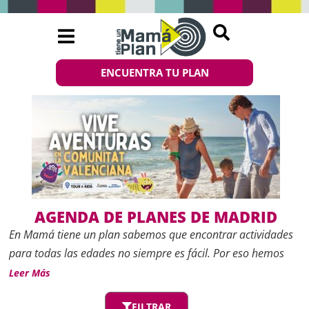
ENCUENTRA TU PLAN
AGENDA DE PLANES DE MADRID
En
Mamá tiene un plan
sabemos que encontrar actividades
para todas las edades no siempre es fácil. Por eso hemos
creado esta
Agenda de planes de Madrid
, un espacio
Leer Más
actualizado con las mejores propuestas de ocio, cultura y
FILTRAR