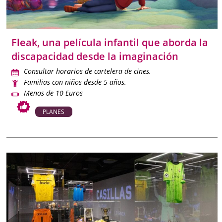
desconexión cunado estás sin peques.
Con esta
Agenda de planes de Madrid
tendrás siempre a
Fleak, una película infantil que aborda la
mano las mejores actividades para disfrutar con niños, en
discapacidad desde la imaginación
familia o en pareja con contenidos objetivos, actualizados y
verificados para que organizar tu tiempo libre sea más fácil
Consultar horarios de cartelera de cines.
que nunca.
Familias con niños desde 5 años.
Menos de 10 Euros
PLANES