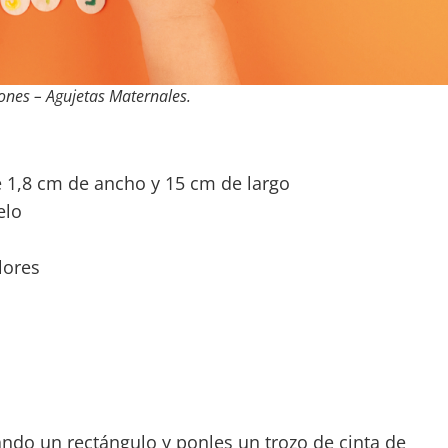
ones – Agujetas Maternales
.
 1,8 cm de ancho y 15 cm de largo
elo
olores
ando un rectángulo y ponles un trozo de cinta de