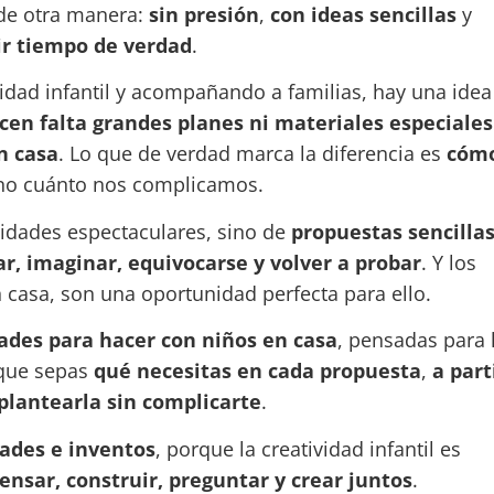
 de otra manera:
sin presión
,
con ideas sencillas
y
r tiempo de verdad
.
idad infantil y acompañando a familias, hay una idea
cen falta grandes planes ni materiales especiales
n casa
. Lo que de verdad marca la diferencia es
cóm
 no cuánto nos complicamos.
ividades espectaculares, sino de
propuestas sencilla
r, imaginar, equivocarse y volver a probar
. Y los
casa, son una oportunidad perfecta para ello.
dades para hacer con niños en casa
, pensadas para 
 que sepas
qué necesitas en cada propuesta
,
a part
lantearla sin complicarte
.
ades e inventos
, porque la creatividad infantil es
ensar, construir, preguntar y crear juntos
.