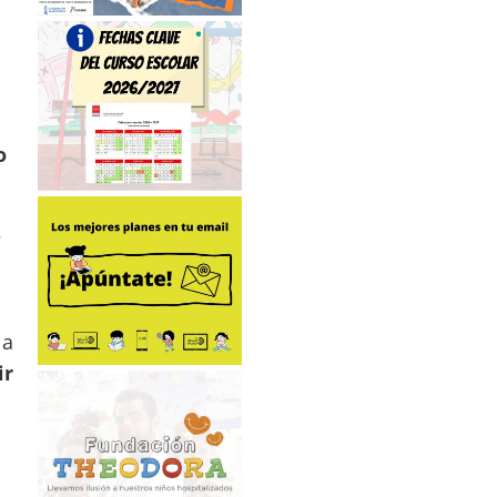
o
s
la
ir