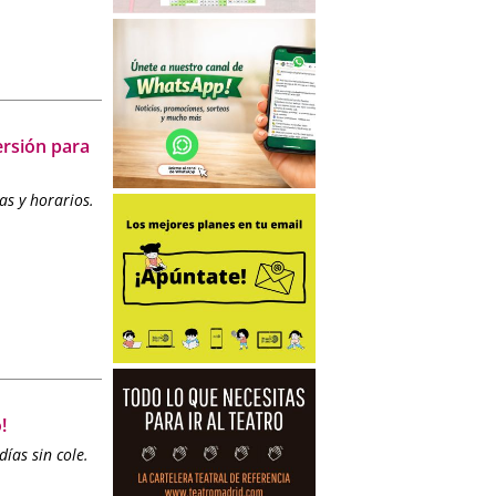
ersión para
as y horarios.
.
!
días sin cole.