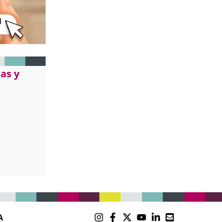
as y
A