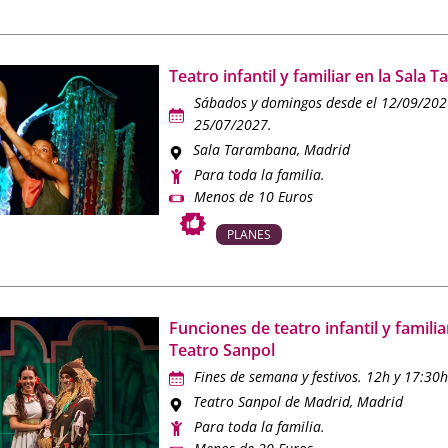
s municipales.
s
sigue emocionando generación tras generación, y en
Mamá tie
Teatro infantil y familiar en la Sala
ir las mejores funciones para que los más pequeños vivan la m
Sábados y domingos desde el 12/09/202
rada divertida y educativa.
25/07/2027.
Sala Tarambana
, Madrid
Para toda la familia.
Menos de 10 Euros
PLANES
Funciones de teatro infantil y familia
Teatro Sanpol
Fines de semana y festivos. 12h y 17:30h
Teatro Sanpol de Madrid
, Madrid
Para toda la familia.