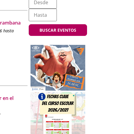
ne un plan
te
 Tarambana
agia del
BUSCAR EVENTOS
6 hasta
r en el
.