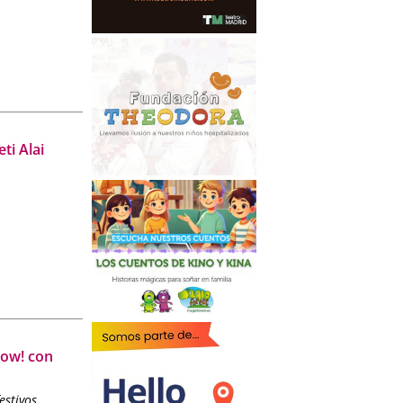
ti Alai
now! con
estivos.