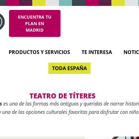
ENCUENTRA TU
PLAN EN
MADRID
PRODUCTOS Y SERVICIOS
TE INTERESA
NOTIC
TODA ESPAÑA
TEATRO DE TÍTERES
s
es una de las formas más antiguas y queridas de narrar histori
 una de las opciones culturales favoritas para disfrutar con niño
ne una fuerte presencia en la programación familiar, con espectác
 innovación y valores educativos adaptados a todas las edades.