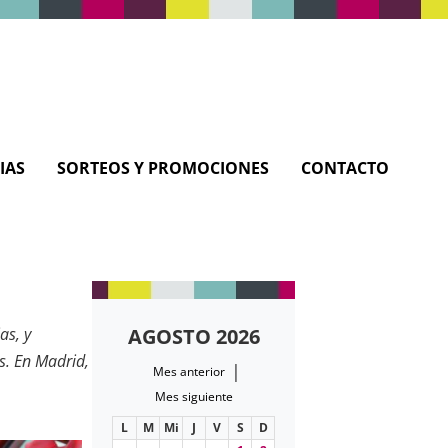
IAS
SORTEOS Y PROMOCIONES
CONTACTO
as, y
AGOSTO 2026
s. En Madrid,
|
Mes anterior
ulos que
Mes siguiente
L
M
Mi
J
V
S
D