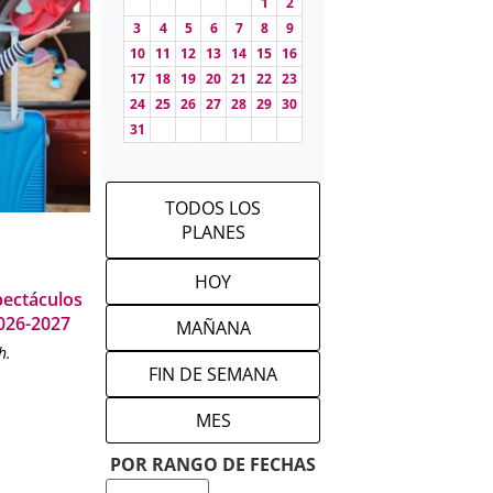
1
2
de
teatro de
3
4
5
6
7
8
9
l aire libre y
10
11
12
13
14
15
16
17
18
19
20
21
22
23
24
25
26
27
28
29
30
res
31
mistad, el
cano y visual
TODOS LOS
PLANES
a del Reloj
,
ogramación
HOY
spectáculos
ra público
2026-2027
MAÑANA
e un Hilo
h.
a.
FIN DE SEMANA
 títulos de
MES
ecesario
POR RANGO DE FECHAS
es gratuitas