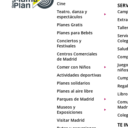
Cine
SERV
Teatro, danza y
Camp
espectáculos
Extra
Planes Gratis
Talle
Planes para Bebés
Servi
Conciertos y
Coleg
Festivales
Salud
Centros Comerciales
Comp
de Madrid
Juego
Comer con Niños
niño
Actividades deportivas
Cumpl
Planes solidarios
Regal
Planes al aire libre
Libro
Parques de Madrid
Comu
Museos y
Madr
Exposiciones
Coleg
Visitar Madrid
TE I