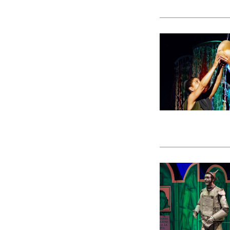
en parques y centro
El
teatro de títere
ayudamos a descubr
teatro desde una mi