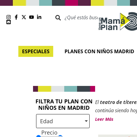
ESPECIALES
PLANES CON NIÑOS MADRID
FILTRA TU PLAN CON
El
teatro de títere
NIÑOS EN MADRID
continúa siendo hoy
esta disciplina tie
Leer Más
Edad
combinan tradición,
Precio