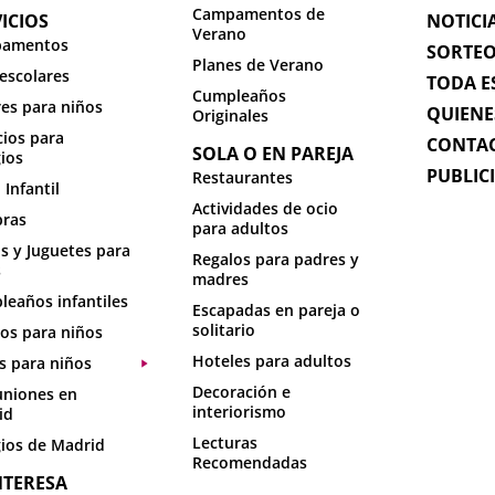
Campamentos de
ICIOS
NOTICI
Verano
amentos
SORTE
Planes de Verano
escolares
TODA E
Cumpleaños
res para niños
QUIENE
Originales
cios para
CONTA
SOLA O EN PAREJA
ios
PUBLIC
Restaurantes
 Infantil
Actividades de ocio
ras
para adultos
s y Juguetes para
Regalos para padres y
s
madres
eaños infantiles
Escapadas en pareja o
solitario
os para niños
Hoteles para adultos
s para niños
Decoración e
niones en
interiorismo
id
Lecturas
ios de Madrid
Recomendadas
NTERESA