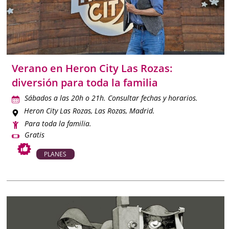
desde edades tempranas.
Ya sea para una tarde de lluvia, una escapada de fin de
semana o un plan cultural diferente, el
cine infantil en
Madrid
es siempre una excelente opción para disfrutar del
Verano en Heron City Las Rozas:
tiempo en familia.
diversión para toda la familia
Sábados a las 20h o 21h. Consultar fechas y horarios.
Heron City Las Rozas
, Las Rozas, Madrid.
Para toda la familia.
Gratis
PLANES