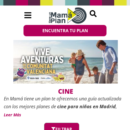
ENCUENTRA TU PLAN
CINE
En
Mamá tiene un plan
te ofrecemos una guía actualizada
con los mejores planes de
cine para niños en Madrid
,
incluyendo los últimos estrenos, sesiones matinales,
Leer Más
proyecciones adaptadas por edades y ciclos temáticos que
FILTRAR