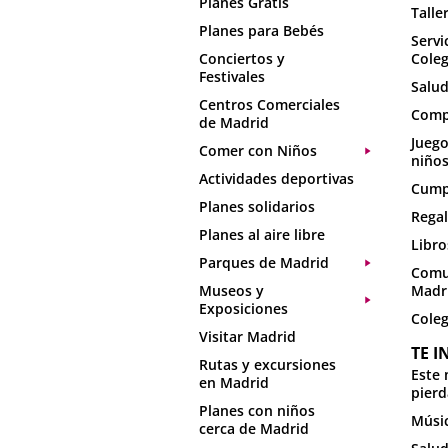
Planes Gratis
Talle
Planes para Bebés
Servi
Conciertos y
Coleg
Festivales
Salud
Centros Comerciales
Comp
de Madrid
Juego
Comer con Niños
niño
Actividades deportivas
Cumpl
Planes solidarios
Regal
Planes al aire libre
Libro
Parques de Madrid
Comu
Museos y
Madr
Exposiciones
Coleg
Visitar Madrid
TE I
Rutas y excursiones
Este 
en Madrid
pierd
Planes con niños
Músic
cerca de Madrid