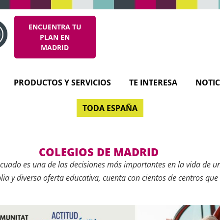
ENCUENTRA TU
PLAN EN
MADRID
PRODUCTOS Y SERVICIOS
TE INTERESA
NOTIC
TODA ESPAÑA
COLEGIOS DE MADRID
decuado es una de las decisiones más importantes en la vida de un
ia y diversa oferta educativa, cuenta con cientos de centros que
s pedagógicos, metodologías, idiomas y servicios complementari
os acompañarte en este proceso con una guía clara, actualizada
gios de Madrid
.