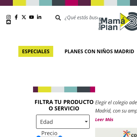
ESPECIALES
PLANES CON NIÑOS MADRID
FILTRA TU PRODUCTO
Elegir el colegio a
O SERVICIO
Madrid, con su ampl
diferentes proyecto
Leer Más
Edad
tiene un plan
querem
Precio
los principales
cole