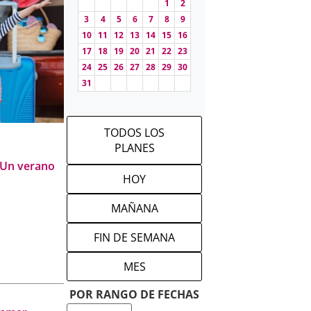
1
2
3
4
5
6
7
8
9
ados, tanto
10
11
12
13
14
15
16
: enseñanza
17
18
19
20
21
22
23
o Emilia…),
24
25
26
27
28
29
30
vas y
31
 centro
TODOS LOS
PLANES
 Un verano
HOY
a. Por eso,
.
MAÑANA
ucativas
diomas,
FIN DE SEMANA
ogramas de
MES
lave, cómo
POR RANGO DE FECHAS