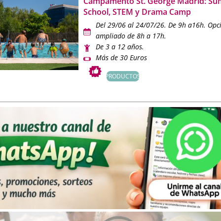
Campamento St. George Madrid: S
 de puntos, cómo interpretar el ranking de colegios y qué factore
School, STEM y Drama Camp
allá de la cercanía al domicilio.
Del 29/06 al 24/07/26. De 9h a16h. Opc
plan
creemos que una buena educación comienza por una elecci
ampliado de 8h a 17h.
De 3 a 12 años.
, nuestra sección sobre
colegios de Madrid
está pensada para 
Más de 30 Euros
entes de madres y padres y ofrecerte una visión completa de la
iudad.
PRODUCTOS