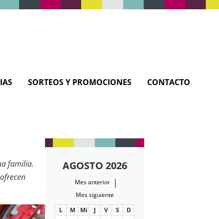
IAS
SORTEOS Y PROMOCIONES
CONTACTO
a familia.
AGOSTO 2026
 ofrecen
|
Mes anterior
os. En
Mamá
Mes siguiente
 y útil sobre
L
M
Mi
J
V
S
D