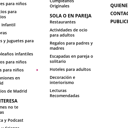
Cumpleaños
res para niños
QUIENE
Originales
cios para
CONTA
SOLA O EN PAREJA
ios
PUBLIC
Restaurantes
 Infantil
Actividades de ocio
ras
para adultos
s y Juguetes para
Regalos para padres y
s
madres
eaños infantiles
Escapadas en pareja o
solitario
os para niños
Hoteles para adultos
s para niños
Decoración e
niones en
interiorismo
id
Lecturas
ios de Madrid
Recomendadas
NTERESA
mes no te
as
a y Podcast