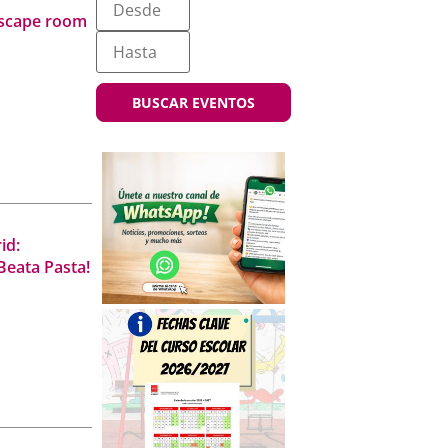
mática del
escape room
si es
das y
BUSCAR EVENTOS
talleres
con un valor
id:
Beata Pasta!