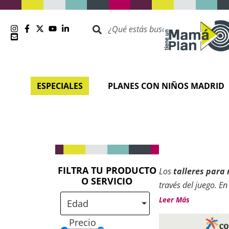
ESPECIALES
PLANES CON NIÑOS MADRID
FILTRA TU PRODUCTO
Los
talleres para 
O SERVICIO
través del juego. En
es amplia, diversa 
Leer Más
Edad
e intereses.
Precio