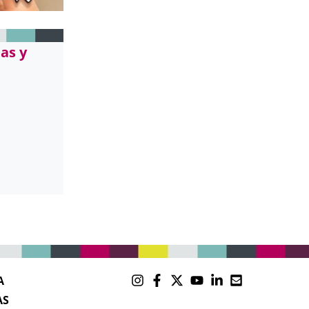
as y
A
AS