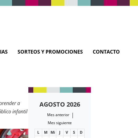
IAS
SORTEOS Y PROMOCIONES
CONTACTO
prender a
AGOSTO 2026
blico infantil
|
Mes anterior
as las edades
Mes siguiente
L
M
Mi
J
V
S
D