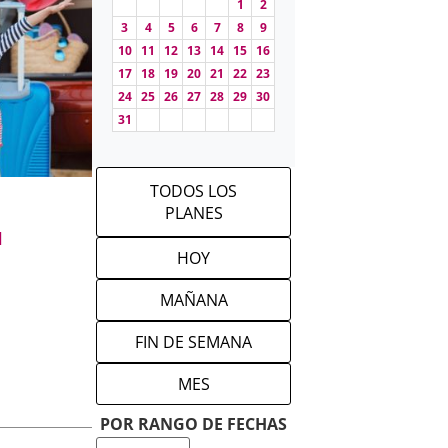
1
2
leres para
3
4
5
6
7
8
9
arte, teatros,
10
11
12
13
14
15
16
rar planes
17
18
19
20
21
22
23
24
25
26
27
28
29
30
31
endizaje
TODOS LOS
PLANES
a, teatro,
l
idiomas o
HOY
ados a las
MAÑANA
FIN DE SEMANA
ños
fomentan
nto crítico y
MES
 descubran
POR RANGO DE FECHAS