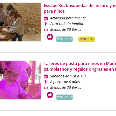
Mamá tiene un plan
encontrarás toda la información práctica: te
Escape Kit: búsquedas del tesoro y 
para niños
endadas, fechas, horarios, precios, localización, idioma, aforo y 
Actividad permanente.
 plaza. También destacamos propuestas gratuitas o subvenciona
Para toda la familia.
ebran en fines de semana, vacaciones o días sin cole.
Menos de 30 Euros
cativos, divertidos y originales para compartir con tus hijos, los
PRODUCTOS
SORTEOS
drid
son una excelente opción para disfrutar del ocio en familia 
Talleres de pasta para niños en Madr
¡cumpleaños y regalos originales en 
Sábados de 12h a 13h.
A partir de 6 años.
Menos de 20 Euros
PRODUCTOS