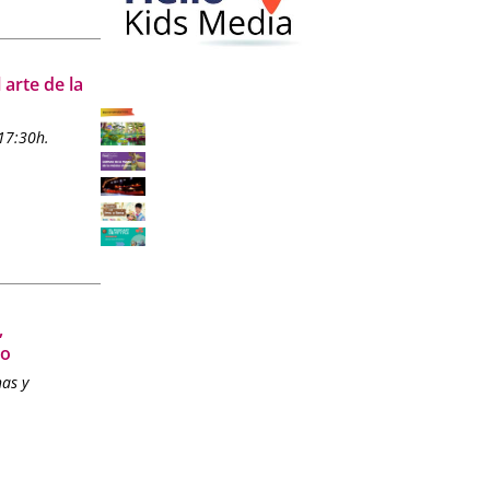
 arte de la
17:30h.
,
so
has y