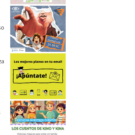
so
za
s