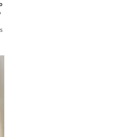
o
o
s