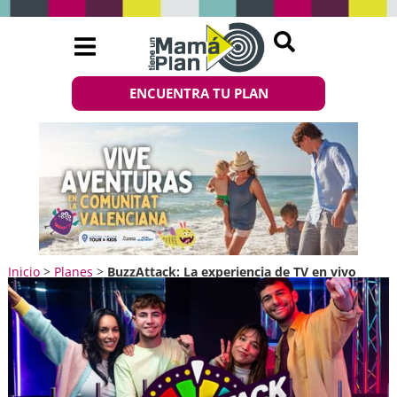
ENCUENTRA TU PLAN
Inicio
>
Planes
>
BuzzAttack: La experiencia de TV en vivo