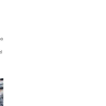
no
el