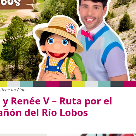
tiene un Plan
 y Renée V – Ruta por el
añón del Río Lobos