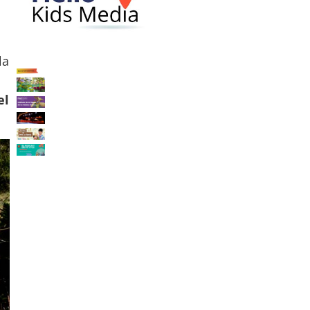
la
el