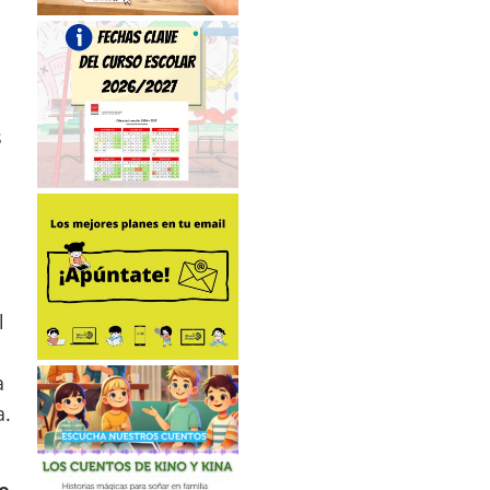
s
l
a
a.