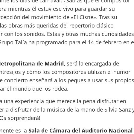
ante los días de carnaval. ¿Sabías que el compositor
bra mientras él estuviese vivo para guardar su
xcepción del movimiento de «El Cisne». Tras su
 las obras más queridas del repertorio clásico
r con los sonidos. Estas y otras muchas curiosidades
 Grupo Talía ha programado para el 14 de febrero en e
etropolitana de Madrid,
será la encargada de
entresijos y cómo los compositores utilizan el humor
e concierto enseñará a los peques a usar sus propio
tar el mundo que los rodea.
da una experiencia que merece la pena disfrutar en
r a disfrutar de la música de la mano de Silvia Sanz 
¡Os sorprenderá!
lmente es la
Sala de Cámara del Auditorio Nacional