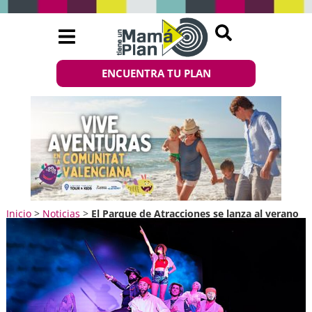
ENCUENTRA TU PLAN
Inicio
>
Noticias
>
El Parque de Atracciones se lanza al verano