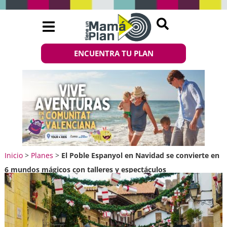
ENCUENTRA TU PLAN
Inicio
>
Planes
>
El Poble Espanyol en Navidad se convierte en
6 mundos mágicos con talleres y espectáculos