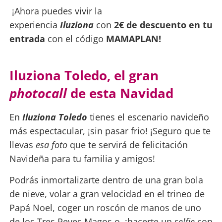
¡Ahora puedes vivir la
experiencia
Iluziona
con
2€ de descuento en tu
entrada
con el código
MAMAPLAN!
Iluziona Toledo, el gran
photocall
de esta Navidad
En
Iluziona Toledo
tienes el escenario navideño
más espectacular, ¡sin pasar frio! ¡Seguro que te
llevas
esa foto
que te servirá de felicitación
Navideña para tu familia y amigos!
Podrás inmortalizarte dentro de una gran bola
de nieve, volar a gran velocidad en el trineo de
Papá Noel, coger un roscón de manos de uno
de los Tres Reyes Magos o, ¡hacerte un
selfie
con