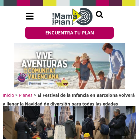
ENCUENTRA TU PLAN
Inicio
>
Planes
>
El Festival de la Infancia en Barcelona volverá
a llenar la Navidad de diversión para todas las edades