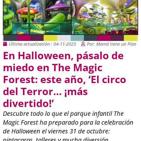
Última actualización : 04-11-2025
Por: Mamá tiene un Plan
En Halloween, pásalo de
miedo en The Magic
Forest: este año, ‘El circo
del Terror… ¡más
divertido!’
Descubre todo lo que el parque infantil The
Magic Forest ha preparado para la celebración
de Halloween el viernes 31 de octubre:
pintacaras, talleres y mucha diversión