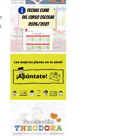
o
n
s