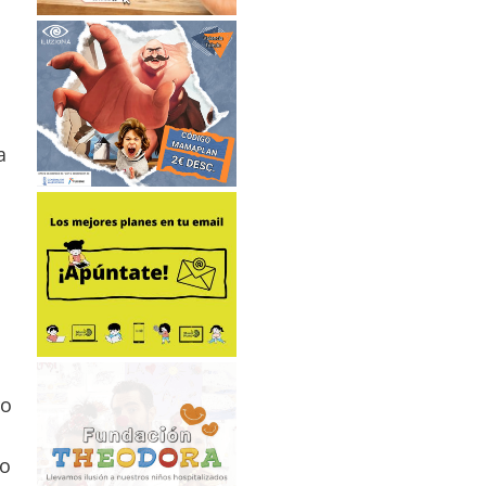
a
ro
ro