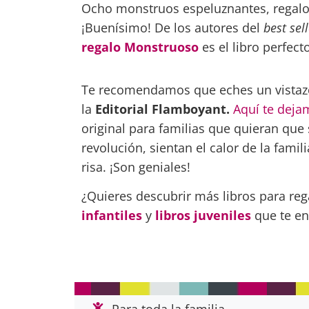
Ocho monstruos espeluznantes, regalos 
¡Buenísimo! De los autores del
best sell
regalo Monstruoso
es el libro perfect
Te recomendamos que eches un vistazo 
la
Editorial Flamboyant.
Aquí te deja
original para familias que quieran qu
revolución, sientan el calor de la fami
risa. ¡Son geniales!
¿Quieres descubrir más libros para re
infantiles
y
libros juveniles
que te en
Para toda la familia.