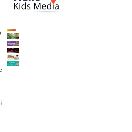
n
e
i