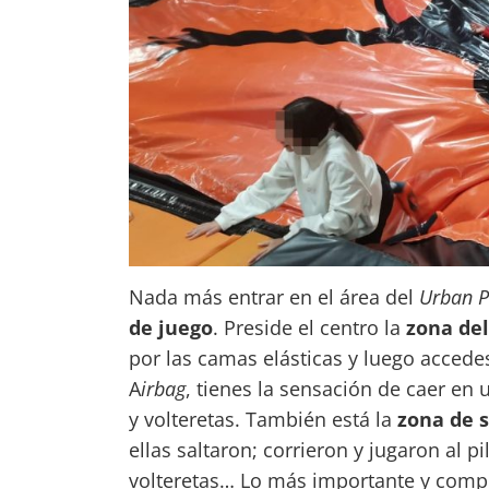
Nada más entrar en el área del
Urban P
de juego
. Preside el centro la
zona de
por las camas elásticas y luego accedes
A
irbag
, tienes la sensación de caer en 
y volteretas. También está la
zona de s
ellas saltaron; corrieron y jugaron al p
volteretas… Lo más importante y compl