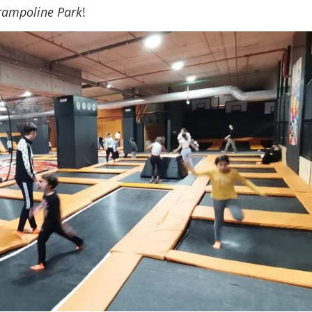
rampoline Park
!