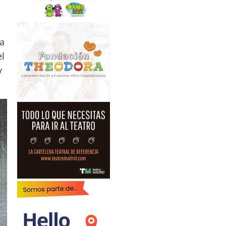
a
l
y