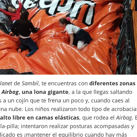
lanet
de
Sambil
, te encuentras con
diferentes zonas
l
Airbag
, una lona gigante
, a la que llegas saltando
 a un cojín que te frena un poco y, cuando caes al
una nube. Los niños realizaron todo tipo de acrobacia
alto libre en camas elásticas
, que rodea el
Airbag
. 
illa-pilla; intentaron realizar posturas acompasadas y
icado es ¡mantener el equilibrio cuando hay más