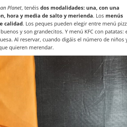
an Planet
, tenéis
dos modalidades: una, con una
on, hora y media de salto y merienda
. Los
menús
e calidad
. Los peques pueden elegir entre menú pizz
 buenos y son grandecitos. Y menú KFC con patatas: e
guesa. Al reservar, cuando digáis el número de niños 
 que quieren merendar.