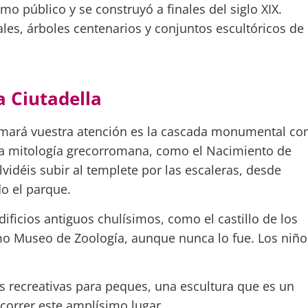
o público y se construyó a finales del siglo XIX.
es, árboles centenarios y conjuntos escultóricos de
a Ciutadella
amará vuestra atención es la cascada monumental co
 la mitología grecorromana, como el Nacimiento de
vidéis subir al templete por las escaleras, desde
do el parque.
dificios antiguos chulísimos, como el castillo de los
o Museo de Zoología, aunque nunca lo fue. Los niño
as recreativas para peques, una escultura que es un
ecorrer este amplísimo lugar.