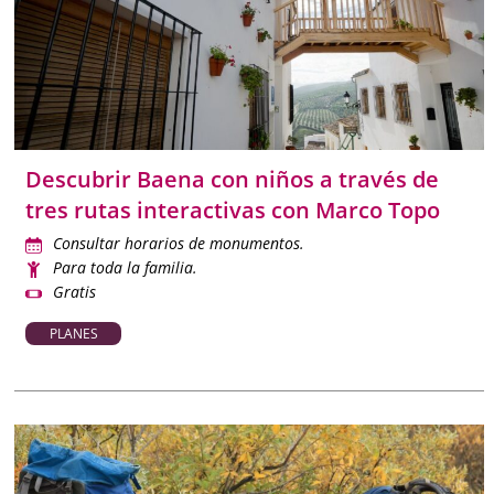
Con esta guía de
planes con niños en Córdoba
, podrás
organizar tu tiempo libre con propuestas pensadas para
todos los gustos. Desde explorar el pasado andalusí hasta
disfrutar de un picnic en la naturaleza, Córdoba es un
destino perfecto para vivir el ocio familiar con intensidad y
Descubrir Baena con niños a través de
variedad.
tres rutas interactivas con Marco Topo
Consultar horarios de monumentos.
Para toda la familia.
Gratis
PLANES