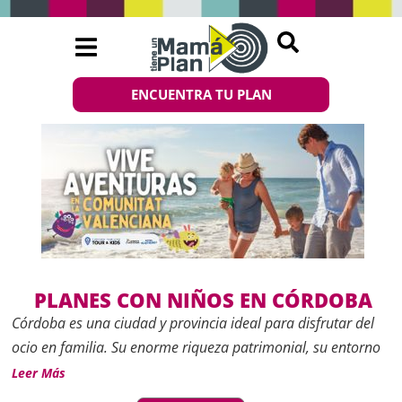
ENCUENTRA TU PLAN
PLANES CON NIÑOS EN CÓRDOBA
Córdoba es una ciudad y provincia ideal para disfrutar del
ocio en familia. Su enorme riqueza patrimonial, su entorno
natural y su amplia oferta de actividades culturales hacen
Leer Más
que sea muy fácil encontrar
planes con niños en Córdoba