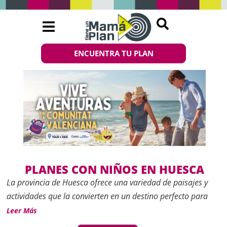
ENCUENTRA TU PLAN
PLANES CON NIÑOS EN HUESCA
La provincia de Huesca ofrece una variedad de paisajes y
actividades que la convierten en un destino perfecto para
disfrutar en familia. Su entorno natural privilegiado, que
Leer Más
abarca desde los Pirineos hasta zonas de llanura y ríos,