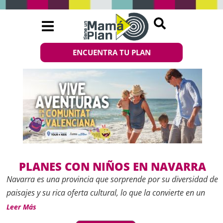
ENCUENTRA TU PLAN
PLANES CON NIÑOS EN NAVARRA
Navarra es una provincia que sorprende por su diversidad de
paisajes y su rica oferta cultural, lo que la convierte en un
destino ideal para disfrutar en familia. Desde parques
Leer Más
naturales y rutas de senderismo hasta castillos medievales,