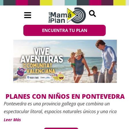
ENCUENTRA TU PLAN
PLANES CON NIÑOS EN PONTEVEDRA
Pontevedra es una provincia gallega que combina un
espectacular litoral, espacios naturales únicos y una rica
oferta cultural, lo que la convierte en un destino perfecto
Leer Más
para disfrutar en familia. Desde playas tranquilas y rutas al