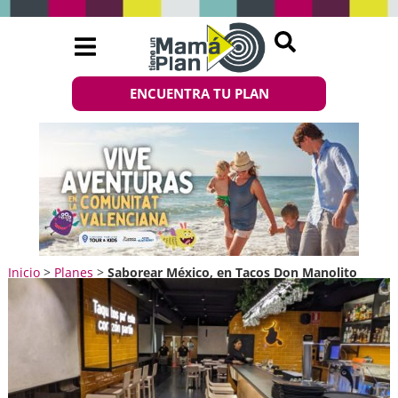
ENCUENTRA TU PLAN
Inicio
>
Planes
>
Saborear México, en Tacos Don Manolito