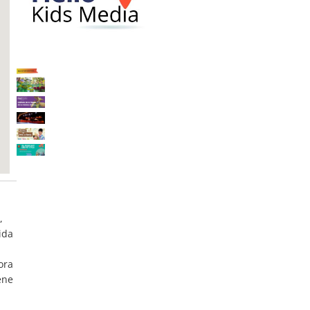
,
ida
ora
ene