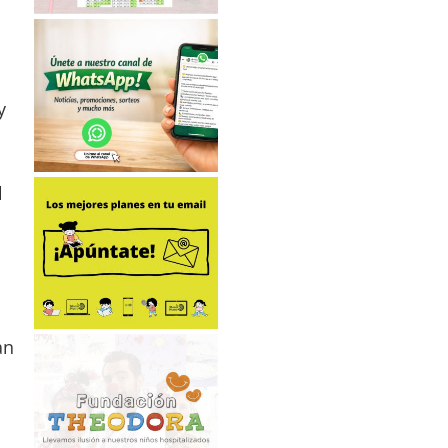
y
l
an