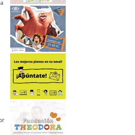
ia
or