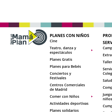
PLANES CON NIÑOS
PRO
Cine
SERV
Teatro, danza y
Camp
espectáculos
Extra
Planes Gratis
Talle
Planes para Bebés
Servi
Conciertos y
Coleg
Festivales
Salud
Centros Comerciales
Comp
de Madrid
Juego
Comer con Niños
niño
Actividades deportivas
Cumpl
Planes solidarios