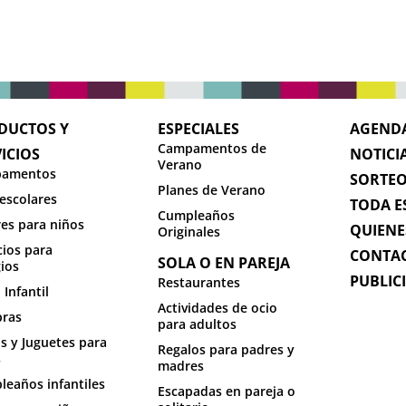
DUCTOS Y
ESPECIALES
AGEND
Campamentos de
ICIOS
NOTICI
Verano
amentos
SORTE
Planes de Verano
escolares
TODA E
Cumpleaños
res para niños
QUIENE
Originales
cios para
CONTA
SOLA O EN PAREJA
ios
PUBLIC
Restaurantes
 Infantil
Actividades de ocio
ras
para adultos
s y Juguetes para
Regalos para padres y
s
madres
eaños infantiles
Escapadas en pareja o