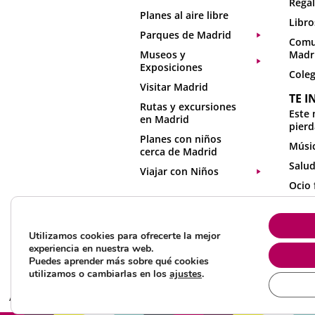
Regal
Planes al aire libre
Libro
Parques de Madrid
Comu
Museos y
Madr
Exposiciones
Coleg
Visitar Madrid
TE I
Rutas y excursiones
Este 
en Madrid
pierd
Planes con niños
Músic
cerca de Madrid
Salud
Viajar con Niños
Ocio 
Activ
en ca
Utilizamos cookies para ofrecerte la mejor
Recur
experiencia en nuestra web.
Puedes aprender más sobre qué cookies
utilizamos o cambiarlas en los
ajustes
.
All rights reserved 2025 ©Mamá tiene un plan
Aviso