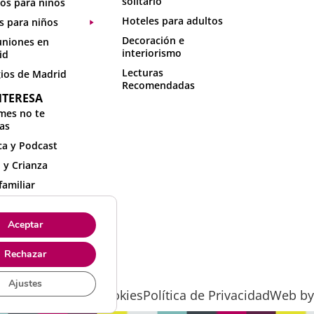
solitario
os para niños
Hoteles para adultos
s para niños
Decoración e
niones en
interiorismo
id
Lecturas
ios de Madrid
Recomendadas
NTERESA
mes no te
as
a y Podcast
 y Crianza
familiar
idades con niños
sa
Aceptar
sos online
Rechazar
Ajustes
 Legal
Política de Cookies
Política de Privacidad
Web by 