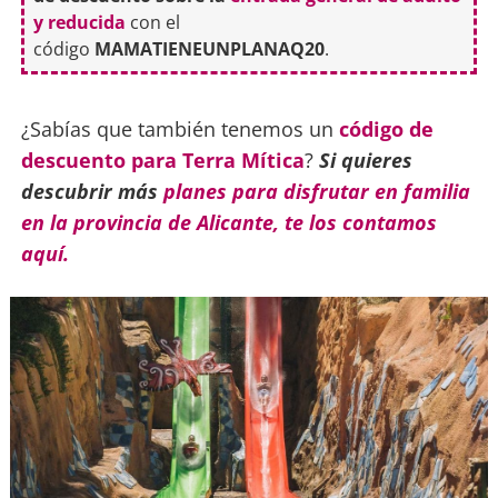
y reducida
con el
código
MAMATIENEUNPLANAQ20
.
¿Sabías que también tenemos un
código de
descuento para Terra Mítica
?
Si quieres
descubrir más
planes para disfrutar en familia
en la provincia de Alicante, te los contamos
aquí.