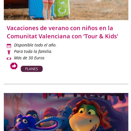
pensadas para los más pequeños.
Planes bajo techo para cualquier época del año
Centros de ocio, ludotecas, escape rooms para niños,
Vacaciones de verano con niños en la
actividades en centros comerciales, teatros infantiles y
Comunitat Valenciana con ‘Tour & Kids’
talleres en bibliotecas completan la oferta para días
Disponible todo el año.
fríos o lluviosos.
Para toda la familia.
Más de 30 Euros
Agenda cultural y eventos para toda la familia
Cuentacuentos, teatro infantil, conciertos familiares y
PLANES
eventos especiales como la Feria del Libro o el Festival
de Circo llenan la agenda de propuestas divertidas y
educativas.
Explora con nosotros los mejores
planes con niños en
Alicante
y organiza escapadas, fines de semana o
vacaciones completas en una de las provincias más
amigables para las familias. Porque disfrutar con los peques