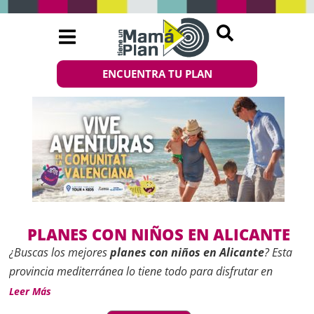
ENCUENTRA TU PLAN
PLANES CON NIÑOS EN ALICANTE
¿Buscas los mejores
planes con niños en Alicante
? Esta
provincia mediterránea lo tiene todo para disfrutar en
familia: playas seguras, parques temáticos, pueblos con
Leer Más
encanto y una oferta cultural adaptada a los más pequeños.