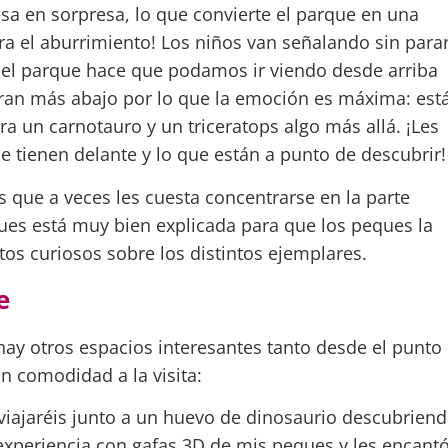
sa en sorpresa, lo que convierte el parque en una
ra el aburrimiento! Los niños van señalando sin para
 del parque hace que podamos ir viendo desde arriba
ran más abajo por lo que la emoción es máxima: est
a un carnotauro y un triceratops algo más allá. ¡Les
e tienen delante y lo que están a punto de descubrir!
s que a veces les cuesta concentrarse en la parte
ues está muy bien explicada para que los peques la
s curiosos sobre los distintos ejemplares.
e
ay otros espacios interesantes tanto desde el punto
n comodidad a la visita:
 viajaréis junto a un huevo de dinosaurio descubrien
 experiencia con gafas 3D de mis peques y les encantó