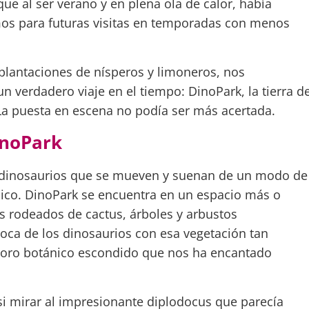
ue al ser verano y en plena ola de calor, había
os para futuras visitas en temporadas con menos
e plantaciones de nísperos y limoneros, nos
n verdadero viaje en el tiempo: DinoPark, la tierra d
La puesta en escena no podía ser más acertada.
inoPark
e dinosaurios que se mueven y suenan de un modo de
nico. DinoPark se encuentra en un espacio más o
 rodeados de cactus, árboles y arbustos
oca de los dinosaurios con esa vegetación tan
esoro botánico escondido que nos ha encantado
i mirar al impresionante diplodocus que parecía