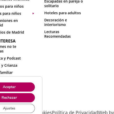
Escapadas en pareja o
solitario
os para niños
Hoteles para adultos
s para niños
Decoración e
niones en
interiorismo
id
Lecturas
ios de Madrid
Recomendadas
NTERESA
mes no te
as
a y Podcast
 y Crianza
familiar
idades con niños
sa
Aceptar
sos online
Rechazar
Ajustes
 Legal
Política de Cookies
Política de Privacidad
Web by 