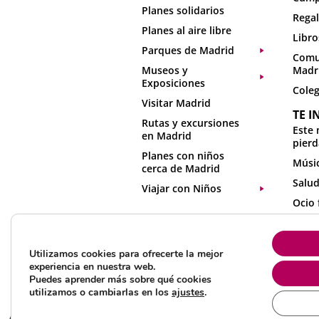
Planes solidarios
Regal
Planes al aire libre
Libro
Parques de Madrid
Comu
Museos y
Madr
Exposiciones
Coleg
Visitar Madrid
TE I
Rutas y excursiones
Este 
en Madrid
pierd
Planes con niños
Músic
cerca de Madrid
Salud
Viajar con Niños
Ocio 
Activ
en ca
Utilizamos cookies para ofrecerte la mejor
Recur
experiencia en nuestra web.
Puedes aprender más sobre qué cookies
utilizamos o cambiarlas en los
ajustes
.
All rights reserved 2025 ©Mamá tiene un plan
Aviso