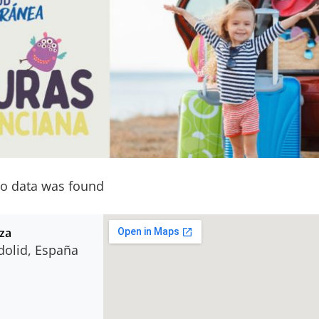
o data was found
nza
adolid, España
s