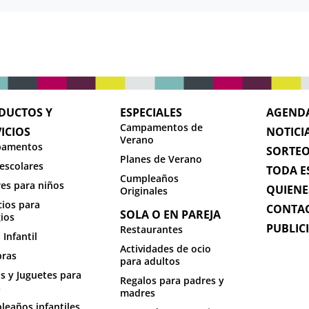
DUCTOS Y
ESPECIALES
AGEND
Campamentos de
ICIOS
NOTICI
Verano
amentos
SORTE
Planes de Verano
escolares
TODA E
Cumpleaños
res para niños
QUIENE
Originales
cios para
CONTA
SOLA O EN PAREJA
ios
PUBLIC
Restaurantes
 Infantil
Actividades de ocio
ras
para adultos
s y Juguetes para
Regalos para padres y
s
madres
eaños infantiles