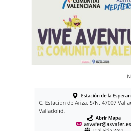
N
Estación de la Espera
C. Estacion de Ariza, S/N, 47007 Vall
Valladolid.
Abrir Mapa
asvafer@asvafer.e
Ir al Sitio Web