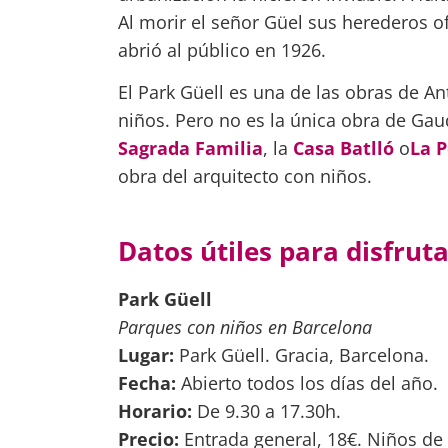
Al morir el señor Güel sus herederos o
abrió al público en 1926.
El Park Güell es una de las obras de An
niños. Pero no es la única obra de Ga
Sagrada Familia
, la
Casa Batlló
o
La 
obra del arquitecto con niños.
Datos útiles para disfrut
Park Güell
Parques con niños en Barcelona
Lugar:
Park Güell. Gracia, Barcelona.
Fecha:
Abierto todos los días del año.
Horario:
De 9.30 a 17.30h.
Precio:
Entrada general, 18€. Niños de 