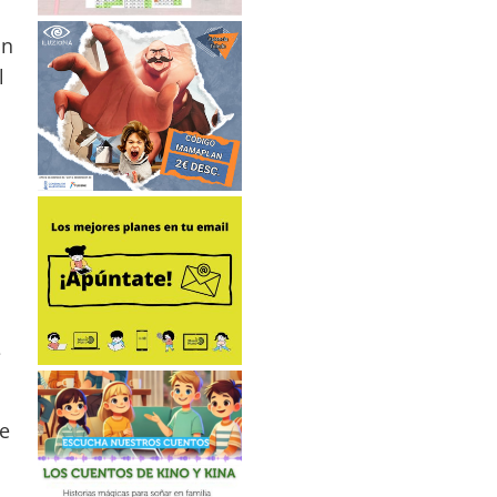
on
l
e
e