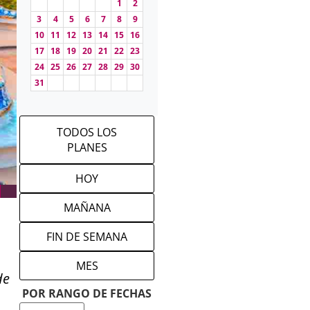
1
2
3
4
5
6
7
8
9
10
11
12
13
14
15
16
17
18
19
20
21
22
23
24
25
26
27
28
29
30
31
TODOS LOS
PLANES
HOY
MAÑANA
FIN DE SEMANA
MES
de
POR RANGO DE FECHAS