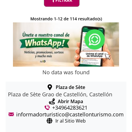
FILTRAR
Mostrando
1
-
12
de
114
resultado(s)
No data was found
Plaza de Sète
Plaza de Sète Grao de Castellón, Castellón
Abrir Mapa
+34964283621
informadorturistico@castellonturismo.com
Ir al Sitio Web