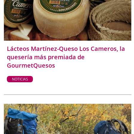
cómo disfrutar de una región que combina naturaleza,
historia y cultura con actividades adaptadas a toda la
familia. Un destino ideal para aprender, explorar y crear
recuerdos en cualquier momento del año.
Lácteos Martínez-Queso Los Cameros, la
quesería más premiada de
GourmetQuesos
NOTICIAS