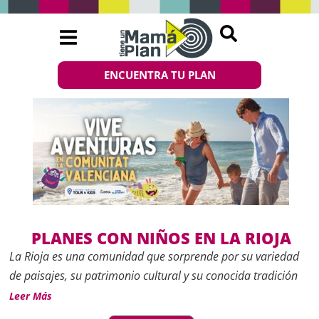
ENCUENTRA TU PLAN
PLANES CON NIÑOS EN LA RIOJA
La Rioja es una comunidad que sorprende por su variedad
de paisajes, su patrimonio cultural y su conocida tradición
vinícola, que también ofrece propuestas pensadas para
Leer Más
disfrutar con los más pequeños. Lejos de ser un destino solo