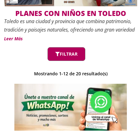
PLANES CON NIÑOS EN TOLEDO
Toledo es una ciudad y provincia que combina patrimonio,
tradición y paisajes naturales, ofreciendo una gran variedad
de propuestas para familias. Los
planes con niños en
Leer Más
Toledo
pueden incluir desde descubrir leyendas en su casco
FILTRAR
histórico hasta recorrer rutas por sus entornos naturales o
participar en talleres educativos.
Mostrando
1
-
12
de
20
resultado(s)
Planes con niños en Toledo:
historia, cultura y naturaleza para
toda la familia
Su riqueza cultural y su cercanía a Madrid la convierten en
un destino perfecto para escapadas de un día o fines de
semana en familia.