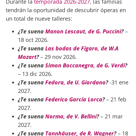
Durante la
temporada 2026-2027
, las familias
tendrán la oportunidad de descubrir óperas en
un total de nueve talleres:
¿Te suena
Manon Lescaut, de G. Puccini
?
–
18 oct 2026.
¿Te suena
Las bodas de Fígaro, de W.A
Mozart
?
– 29 nov 2026.
¿Te suena
Simon Boccanegra, de G. Verdi
?
– 13 dic 2026.
¿Te suena
Fedora, de U. Giordano
?
-31 ene
2027.
¿Te suena
Federico García Lorca
?
– 21 feb
2027.
¿Te suena
Norma, de V. Bellini
?
– 21 mar
2027.
¿Te suena
Tannhäuser, de R. Wagner
?
– 18