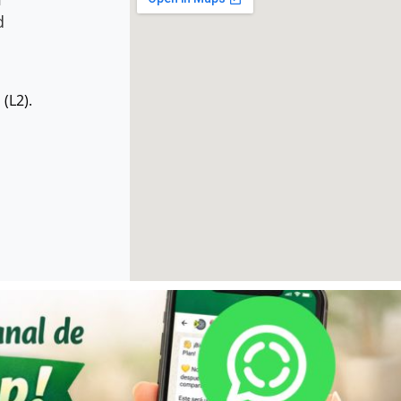
d
(L2).