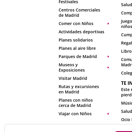
Festivales
Salud
Centros Comerciales
Comp
de Madrid
Juego
Comer con Niños
niño
Actividades deportivas
Cumpl
Planes solidarios
Regal
Planes al aire libre
Libro
Parques de Madrid
Comu
Museos y
Madr
Exposiciones
Coleg
Visitar Madrid
TE I
Rutas y excursiones
Este 
en Madrid
pierd
Planes con niños
Músic
cerca de Madrid
Salud
Viajar con Niños
Ocio 
Activ