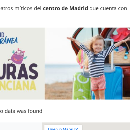
eatros míticos del
centro de Madrid
que cuenta con
icos
y durante la temporada dedica las
matinales
d
tro infantil y familiar.
ciones cinematográficas en 1907 con el nombre de
se transformó en el Petit Palais. Por aquellos años
los espectáculos de variedades. Muñoz Seca, Arniche
n en el
Infanta Isabel
algunos de sus grandes éxitos
o data was found
l