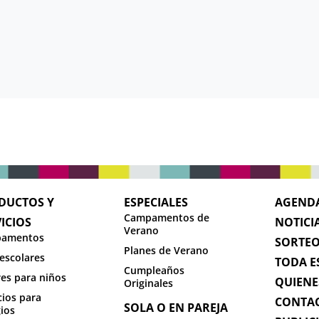
DUCTOS Y
ESPECIALES
AGEND
Campamentos de
ICIOS
NOTICI
Verano
amentos
SORTE
Planes de Verano
escolares
TODA E
Cumpleaños
res para niños
QUIENE
Originales
cios para
CONTA
SOLA O EN PAREJA
ios