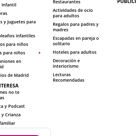
PUBLIC
Restaurantes
 Infantil
Actividades de ocio
ras
para adultos
s y Juguetes para
Regalos para padres y
s
madres
eaños infantiles
Escapadas en pareja o
solitario
os para niños
Hoteles para adultos
s para niños
Decoración e
niones en
interiorismo
id
Lecturas
ios de Madrid
Recomendadas
NTERESA
mes no te
as
a y Podcast
 y Crianza
familiar
idades con niños