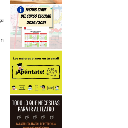
ga
en