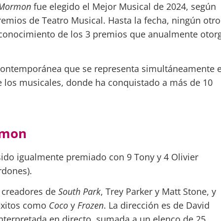
f Mormon
fue elegido el Mejor Musical de 2024, según
emios de Teatro Musical. Hasta la fecha, ningún otro
econocimiento de los 3 premios que anualmente otor
 contemporánea que se representa simultáneamente 
de los musicales, donde ha conquistado a más de 10
rmon
 sido igualmente premiado con
9 Tony y 4 Olivier
rdones).
 creadores de
South Park
, Trey Parker y Matt Stone, y
éxitos como
Coco
y
Frozen
. La dirección es de David
nterpretada en directo, sumada a un elenco de 25