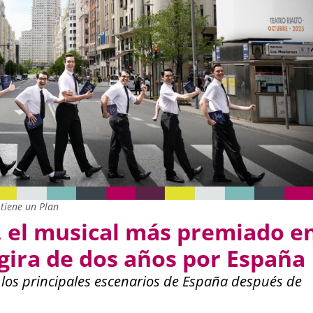
tiene un Plan
 el musical más premiado e
gira de dos años por España
los principales escenarios de España después de